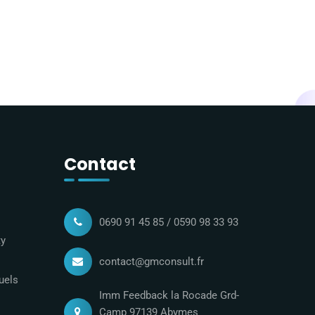
Contact
0690 91 45 85 / 0590 98 33 93
ty
contact@gmconsult.fr
uels
Imm Feedback la Rocade Grd-
Camp 97139 Abymes