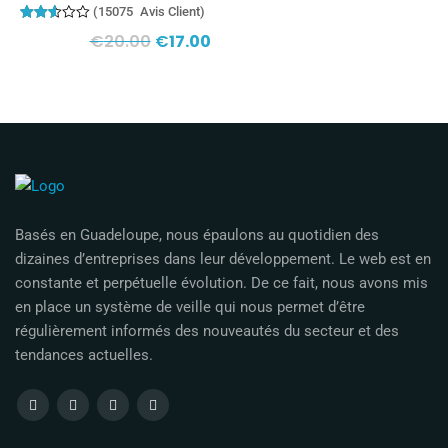
(
15075
Avis Client)
15021
Noté
€
20.00
€
17.00
2.53
sur
5
basé
sur
notations
client
Basés en Guadeloupe, nous épaulons au quotidien des
dizaines d’entreprises dans leur développement. Le web est en
constante et perpétuelle évolution. De ce fait, nous avons mis
en place un système de veille qui nous permet d’être
régulièrement informés des nouveautés du secteur et des
tendances actuelles.