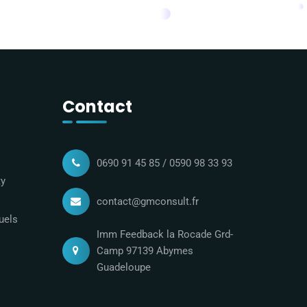
Contact
0690 91 45 85 / 0590 98 33 93
ty
contact@gmconsult.fr
uels
Imm Feedback la Rocade Grd-
Camp 97139 Abymes
Guadeloupe