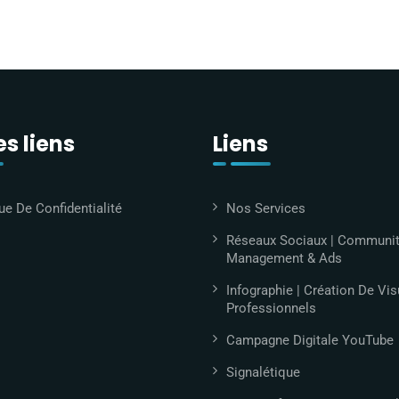
s liens
Liens
ue De Confidentialité
Nos Services
Réseaux Sociaux | Communi
Management & Ads
Infographie | Création De Vis
Professionnels
Campagne Digitale YouTube
Signalétique