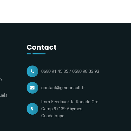
Contact
0690 91 45 85 / 0590 98 33 93
ty
contact@gmconsult.fr
uels
Imm Feedback la Rocade Grd-
Camp 97139 Abymes
Guadeloupe