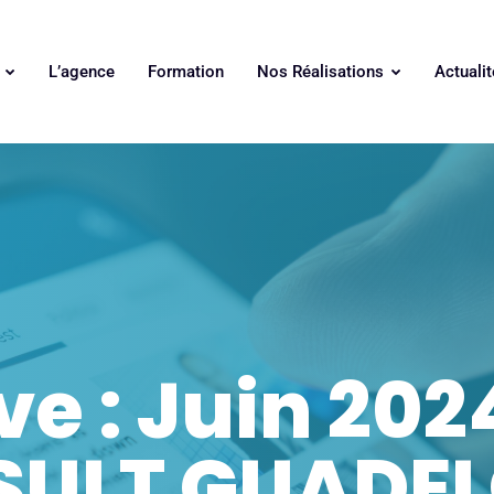
s
L’agence
Formation
Nos Réalisations
Actualit
ve : Juin 202
ULT GUADE