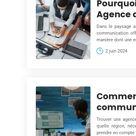
Pourquoi
Agence 
Dans le paysage ac
communication off
manière dont une en
2 juin 2024
Comment
communi
Trouver une agenc
quelle région, né
prendre en compte à