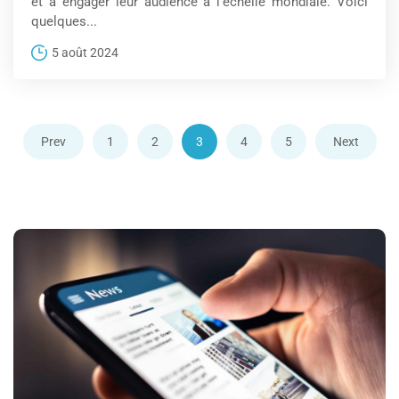
et à engager leur audience à l’échelle mondiale. Voici
quelques...
5 août 2024
Prev
1
2
3
4
5
Next